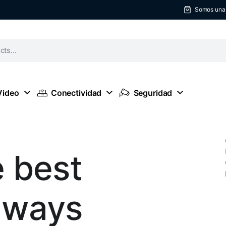
Somos una t
Video
Conectividad
Seguridad
e best
lways