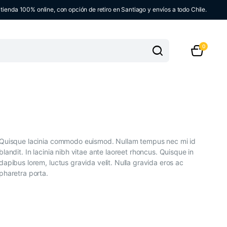
ienda 100% online, con opción de retiro en Santiago y envíos a todo Chile.
0
Quisque lacinia commodo euismod. Nullam tempus nec mi id
blandit. In lacinia nibh vitae ante laoreet rhoncus. Quisque in
dapibus lorem, luctus gravida velit. Nulla gravida eros ac
pharetra porta.