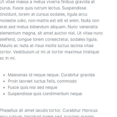
Ut vitae massa a metus viverra finibus gravida at
purus. Fusce quis rutrum lectus. Suspendisse
tincidunt, lorem at cursus sodales, ligula arcu
molestie odio, non mattis est elit et enim. Nulla non
erat sed metus bibendum aliquam. Nunc venenatis
elementum magna, sit amet auctor nisi. Ut vitae nunc
eleifend, congue lorem consectetur, sodales ligula.
Mauris ac nulla at risus mollis luctus lacinia vitae
tortor. Vestibulum ut mi ut tortor maximus tristique
ac in mi.
Maecenas id neque neque. Curabitur gravida
Proin laoreet luctus felis, commodo
Fusce quis nisi sed neque
Suspendisse quis condimentum neque
Phasellus sit amet iaculis tortor. Curabitur rhoncus
arcu rutrum, tincidunt lorem sed, pulvinar magna.