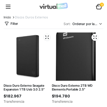
0
Inicio
Discos Duros Externos
Filter
Sort:
Disco Duro Externo Seagate
Disco Duro Externo 2TB WD
Expansion 1 TB Usb 3.0 2.5″
Elements Portable 2.5″
$
182.967
$
194.780
Transferencia
Transferencia