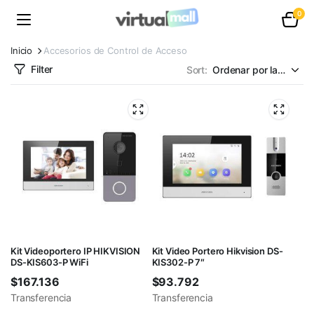
0
Inicio
Accesorios de Control de Acceso
Filter
Sort:
Kit Videoportero IP HIKVISION
Kit Video Portero Hikvision DS-
DS-KIS603-P WiFi
KIS302-P 7″
$
167.136
$
93.792
Transferencia
Transferencia