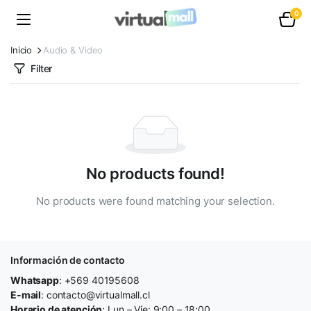
0
Inicio
Audio & Video
Filter
No products found!
No products were found matching your selection.
Información de contacto
Whatsapp
: +569 40195608
E-mail
: contacto@virtualmall.cl
Horario de atención
: Lun – Vie: 9:00 – 18:00