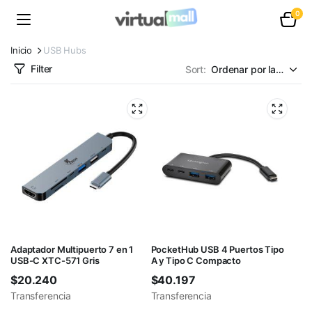
0
Inicio
USB Hubs
Filter
Sort:
Adaptador Multipuerto 7 en 1
PocketHub USB 4 Puertos Tipo
USB-C XTC-571 Gris
A y Tipo C Compacto
$
20.240
$
40.197
Transferencia
Transferencia