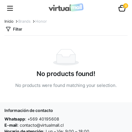
0
Inicio
Brands
Honor
Filter
No products found!
No products were found matching your selection.
Información de contacto
Whatsapp
: +569 40195608
E-mail
: contacto@virtualmall.cl
Horario de atención
: Lun – Vie: 9:00 – 18:00