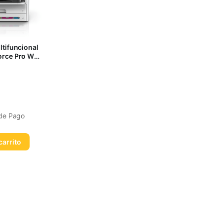
tifuncional
rce Pro WF-
WiFi
 de Pago
carrito