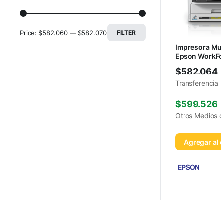
Price:
$582.060
—
$582.070
FILTER
Impresora Mul
Epson WorkFo
C5810 Color 
$
582.064
Transferencia
$
599.526
Otros Medios
Agregar al 