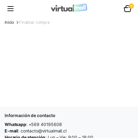
0
Inicio
Finalizar compra
Información de contacto
Whatsapp
: +569 40195608
E-mail
: contacto@virtualmall.cl
Horario de atención
: Lun – Vie: 9:00 – 18:00