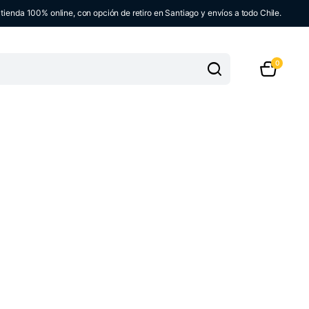
ienda 100% online, con opción de retiro en Santiago y envíos a todo Chile.
0