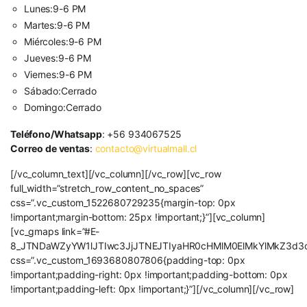
Lunes:
9-6 PM
Martes:
9
-6 PM
Miércoles:
9
-6 PM
Jueves:
9
-6 PM
Viernes:
9
-6 PM
Sábado:
Cerrado
Domingo:
Cerrado
Teléfono/Whatsapp
: +56 934067525
Correo de ventas
:
contacto@virtualmall.cl
[/vc_column_text][/vc_column][/vc_row][vc_row
full_width=”stretch_row_content_no_spaces”
css=”.vc_custom_1522680729235{margin-top: 0px
!important;margin-bottom: 25px !important;}”][vc_column]
[vc_gmaps link=”#E-
8_JTNDaWZyYW1lJTIwc3JjJTNEJTIyaHR0cHMlM0ElMkYlMkZ3d
css=”.vc_custom_1693680807806{padding-top: 0px
!important;padding-right: 0px !important;padding-bottom: 0px
!important;padding-left: 0px !important;}”][/vc_column][/vc_row]