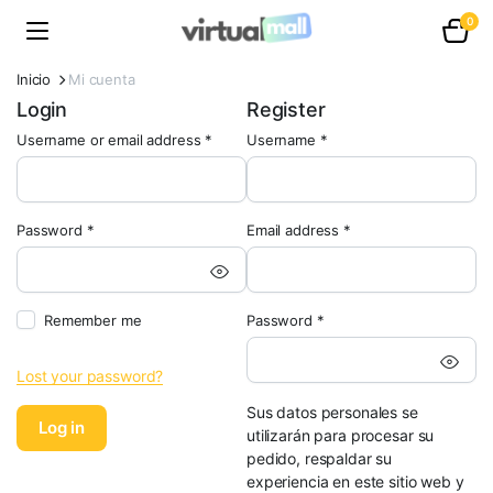
0
Inicio
Mi cuenta
Login
Register
Required
blonwe
Username or email address
*
Username
*
Required
Required
Password
*
Email address
*
Obligatorio
Remember me
Password
*
Lost your password?
Sus datos personales se
Log in
utilizarán para procesar su
pedido, respaldar su
experiencia en este sitio web y