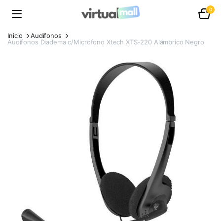
0
Inicio
Audífonos
Audífonos Diadema c/Micrófono Xtech XTS-220 Alámbrico Negro