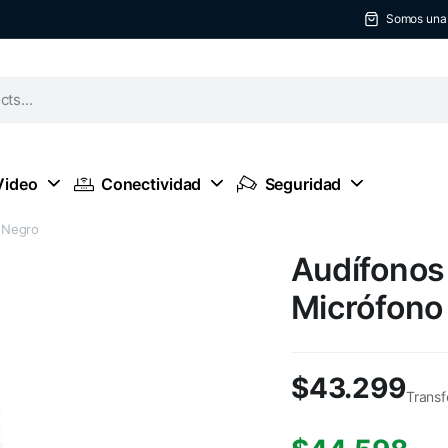
Somos una t
Video
Conectividad
Seguridad
 Negro
Audífonos
Micrófono
$
43.299
Transf