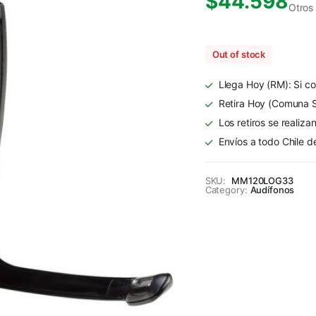
$
44.598
Otros
Out of stock
Llega Hoy (RM): Si co
Retira Hoy (Comuna S
Los retiros se realiza
Envíos a todo Chile d
SKU:
MM120LOG33
Category:
Audífonos