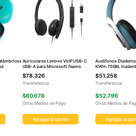
alámbricos
Auriculares Lenovo VoIP USB-C
Audífonos Diadema 
ul
USB-A para Microsoft Teams
KWH-750BL Inalámb
$
78.326
$
51.258
Transferencia
Transferencia
$
80.676
$
52.796
Otros Medios de Pago
Otros Medios de Pa
Agregar al carrito
Agregar al carr