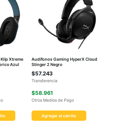
Klip Xtreme
Audífonos Gaming HyperX Cloud
rico Azul
Stinger 2 Negro
$
57.243
Transferencia
$
58.961
go
Otros Medios de Pago
ito
Agregar al carrito