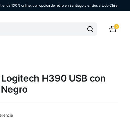
ienda 100% online, con opción de retiro en Santiago y envíos a todo Chile.
0
 Logitech H390 USB con
 Negro
erencia