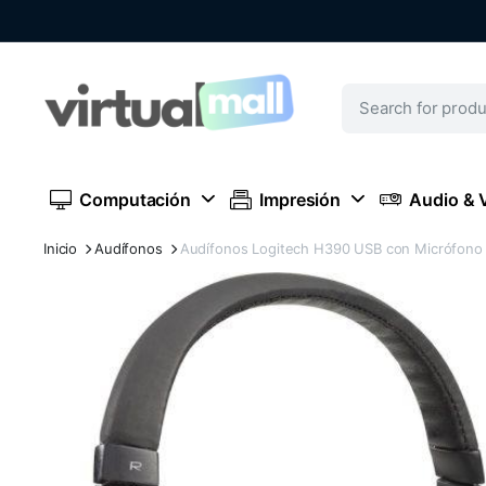
Computación
Impresión
Audio & 
Inicio
Audífonos
Audífonos Logitech H390 USB con Micrófono