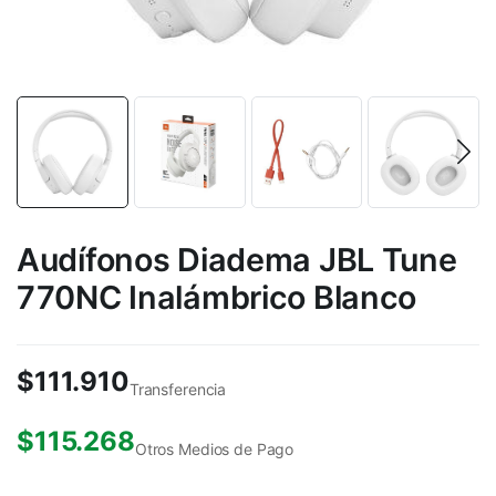
Audífonos Diadema JBL Tune
770NC Inalámbrico Blanco
$
111.910
Transferencia
$
115.268
Otros Medios de Pago