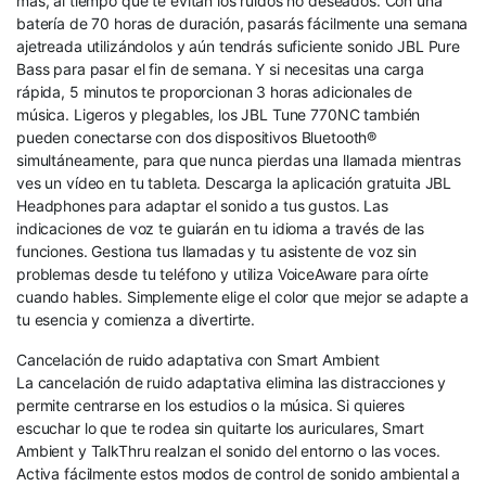
más, al tiempo que te evitan los ruidos no deseados. Con una
batería de 70 horas de duración, pasarás fácilmente una semana
ajetreada utilizándolos y aún tendrás suficiente sonido JBL Pure
Bass para pasar el fin de semana. Y si necesitas una carga
rápida, 5 minutos te proporcionan 3 horas adicionales de
música. Ligeros y plegables, los JBL Tune 770NC también
pueden conectarse con dos dispositivos Bluetooth®
simultáneamente, para que nunca pierdas una llamada mientras
ves un vídeo en tu tableta. Descarga la aplicación gratuita JBL
Headphones para adaptar el sonido a tus gustos. Las
indicaciones de voz te guiarán en tu idioma a través de las
funciones. Gestiona tus llamadas y tu asistente de voz sin
problemas desde tu teléfono y utiliza VoiceAware para oírte
cuando hables. Simplemente elige el color que mejor se adapte a
tu esencia y comienza a divertirte.
Cancelación de ruido adaptativa con Smart Ambient
La cancelación de ruido adaptativa elimina las distracciones y
permite centrarse en los estudios o la música. Si quieres
escuchar lo que te rodea sin quitarte los auriculares, Smart
Ambient y TalkThru realzan el sonido del entorno o las voces.
Activa fácilmente estos modos de control de sonido ambiental a