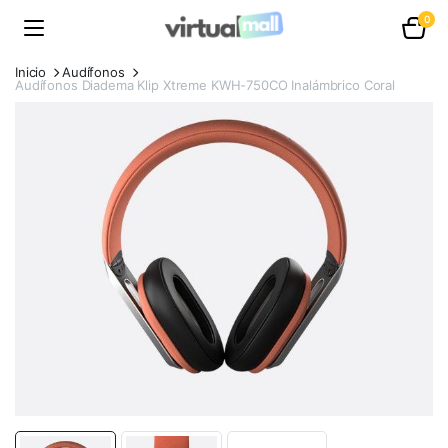
0
Inicio
Audífonos
Audífonos Diadema Klip Xtreme KWH-750CO Inalámbrico Coral