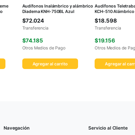
treme
Audífonos Inalámbrico y alámbrico
Audífonos Teletraba
co
Diadema KNH-750BL Azul
KCH-510 Alámbrico
$
72.024
$
18.598
Transferencia
Transferencia
$
74.185
$
19.156
Otros Medios de Pago
Otros Medios de Pa
Agregar al carrito
Agregar al carr
Navegación
Servicio al Cliente