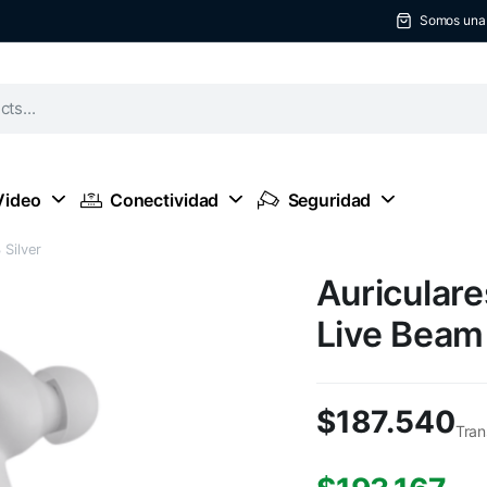
Somos una t
Video
Conectividad
Seguridad
 Silver
Auriculare
Live Beam 
$
187.540
Tran