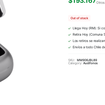
$
193.167
Otros
Out of stock
Llega Hoy (RM): Si co
Retira Hoy (Comuna S
Los retiros se realiza
Envíos a todo Chile d
SKU:
MM906JBL89
Category:
Audífonos