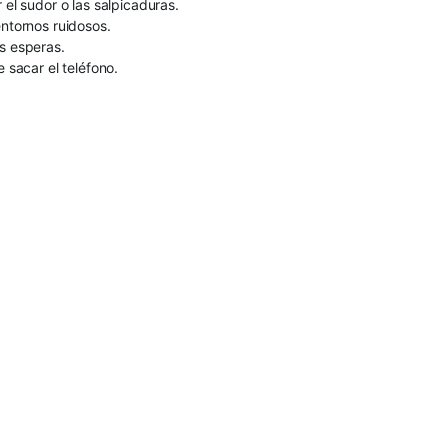
 el sudor o las salpicaduras.
entornos ruidosos.
as esperas.
 sacar el teléfono.