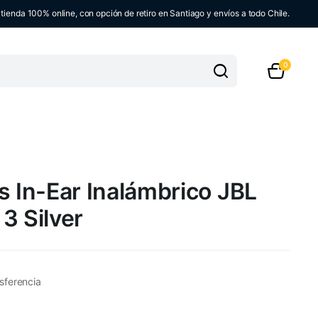
ienda 100% online, con opción de retiro en Santiago y envíos a todo Chile.
0
s In-Ear Inalámbrico JBL
3 Silver
sferencia