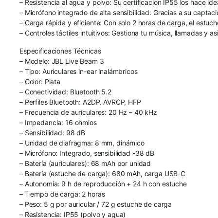
– Resistencia al agua y polvo: Su certificación IP55 los hace ide
– Micrófono integrado de alta sensibilidad: Gracias a su captaci
– Carga rápida y eficiente: Con solo 2 horas de carga, el estuch
– Controles táctiles intuitivos: Gestiona tu música, llamadas y a
Especificaciones Técnicas
– Modelo: JBL Live Beam 3
– Tipo: Auriculares in-ear inalámbricos
– Color: Plata
– Conectividad: Bluetooth 5.2
– Perfiles Bluetooth: A2DP, AVRCP, HFP
– Frecuencia de auriculares: 20 Hz – 40 kHz
– Impedancia: 16 ohmios
– Sensibilidad: 98 dB
– Unidad de diafragma: 8 mm, dinámico
– Micrófono: Integrado, sensibilidad -38 dB
– Batería (auriculares): 68 mAh por unidad
– Batería (estuche de carga): 680 mAh, carga USB-C
– Autonomía: 9 h de reproducción + 24 h con estuche
– Tiempo de carga: 2 horas
– Peso: 5 g por auricular / 72 g estuche de carga
– Resistencia: IP55 (polvo y agua)