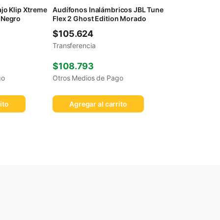
jo Klip Xtreme
Audífonos Inalámbricos JBL Tune
 Negro
Flex 2 Ghost Edition Morado
$
105.624
Transferencia
$
108.793
go
Otros Medios de Pago
ito
Agregar al carrito