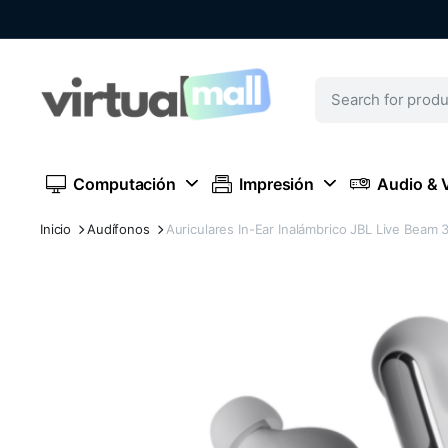
Computación
Impresión
Audio & 
Inicio
Audífonos
Auriculares In-Ear Inalámbrico JBL Live Beam 3