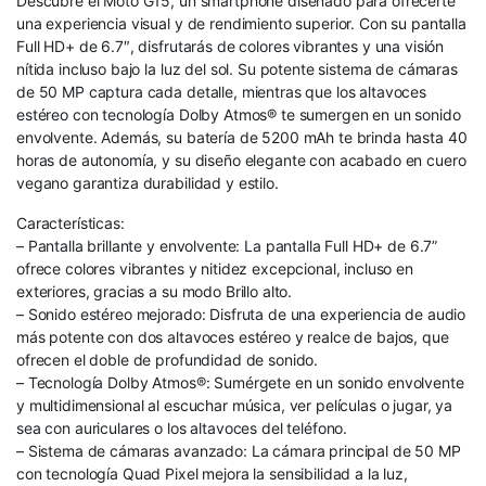
Descubre el Moto G15, un smartphone diseñado para ofrecerte
una experiencia visual y de rendimiento superior. Con su pantalla
Full HD+ de 6.7″, disfrutarás de colores vibrantes y una visión
nítida incluso bajo la luz del sol. Su potente sistema de cámaras
de 50 MP captura cada detalle, mientras que los altavoces
estéreo con tecnología Dolby Atmos® te sumergen en un sonido
envolvente. Además, su batería de 5200 mAh te brinda hasta 40
horas de autonomía, y su diseño elegante con acabado en cuero
vegano garantiza durabilidad y estilo.
Características:
– Pantalla brillante y envolvente: La pantalla Full HD+ de 6.7”
ofrece colores vibrantes y nitidez excepcional, incluso en
exteriores, gracias a su modo Brillo alto.
– Sonido estéreo mejorado: Disfruta de una experiencia de audio
más potente con dos altavoces estéreo y realce de bajos, que
ofrecen el doble de profundidad de sonido.
– Tecnología Dolby Atmos®: Sumérgete en un sonido envolvente
y multidimensional al escuchar música, ver películas o jugar, ya
sea con auriculares o los altavoces del teléfono.
– Sistema de cámaras avanzado: La cámara principal de 50 MP
con tecnología Quad Pixel mejora la sensibilidad a la luz,