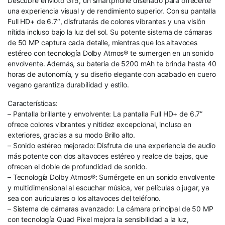
Descubre el Moto G15, un smartphone diseñado para ofrecerte
una experiencia visual y de rendimiento superior. Con su pantalla
Full HD+ de 6.7″, disfrutarás de colores vibrantes y una visión
nítida incluso bajo la luz del sol. Su potente sistema de cámaras
de 50 MP captura cada detalle, mientras que los altavoces
estéreo con tecnología Dolby Atmos® te sumergen en un sonido
envolvente. Además, su batería de 5200 mAh te brinda hasta 40
horas de autonomía, y su diseño elegante con acabado en cuero
vegano garantiza durabilidad y estilo.
Características:
– Pantalla brillante y envolvente: La pantalla Full HD+ de 6.7”
ofrece colores vibrantes y nitidez excepcional, incluso en
exteriores, gracias a su modo Brillo alto.
– Sonido estéreo mejorado: Disfruta de una experiencia de audio
más potente con dos altavoces estéreo y realce de bajos, que
ofrecen el doble de profundidad de sonido.
– Tecnología Dolby Atmos®: Sumérgete en un sonido envolvente
y multidimensional al escuchar música, ver películas o jugar, ya
sea con auriculares o los altavoces del teléfono.
– Sistema de cámaras avanzado: La cámara principal de 50 MP
con tecnología Quad Pixel mejora la sensibilidad a la luz,