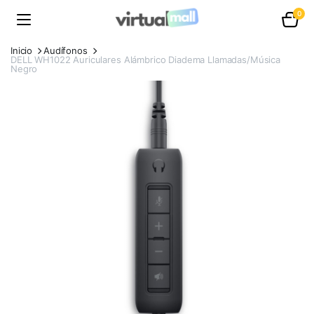
0
Inicio
Audífonos
DELL WH1022 Auriculares Alámbrico Diadema Llamadas/Música
Negro