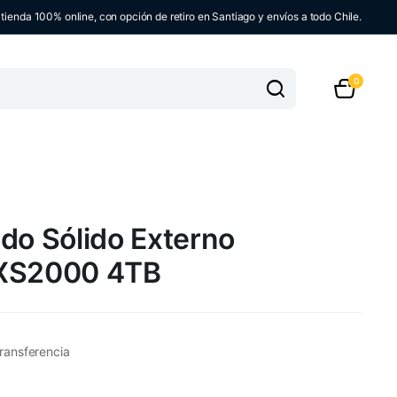
ienda 100% online, con opción de retiro en Santiago y envíos a todo Chile.
0
do Sólido Externo
 XS2000 4TB
ransferencia