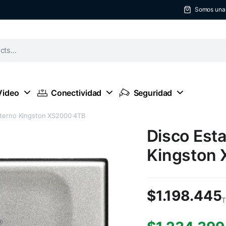
Somos una t
Video
Conectividad
Seguridad
xterno Kingston XS2000 4TB
Disco Esta
Kingston
$
1.198.445
T