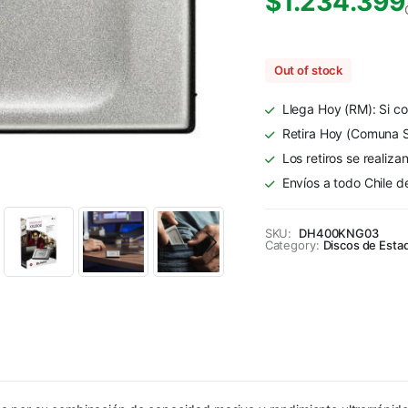
$
1.234.399
Out of stock
Llega Hoy (RM): Si co
Retira Hoy (Comuna S
Los retiros se realiza
Envíos a todo Chile d
SKU:
DH400KNG03
Category:
Discos de Esta