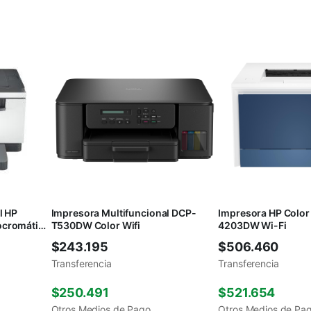
l HP
Impresora Multifuncional DCP-
Impresora HP Color 
cromática
T530DW Color Wifi
4203DW Wi-Fi
$
243.195
$
506.460
Transferencia
Transferencia
$
250.491
$
521.654
Otros Medios de Pago
Otros Medios de Pa