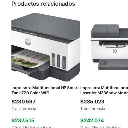
Productos relacionados
Impresora Multifuncional HP Smart
Impresora Multifunciona
Tank 720 Color WiFi
LaserJet M236sdw Mono
WiFi
$
230.597
$
235.023
Transferencia
Transferencia
$
237.515
$
242.074
Otros Medios de Pago
Otros Medios de Pago