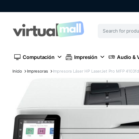
Computación
Impresión
Audio & 
Inicio
Impresoras
Impresora Láser HP LaserJet Pro MFP 4103f