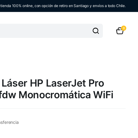
ienda 100% online, con opción de retiro en Santiago y envíos a todo Chile.
0
 Láser HP LaserJet Pro
fdw Monocromática WiFi
nsferencia