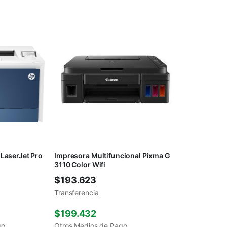
LaserJet Pro
Impresora Multifuncional Pixma G
3110 Color Wifi
$
193.623
Transferencia
$
199.432
go
Otros Medios de Pago