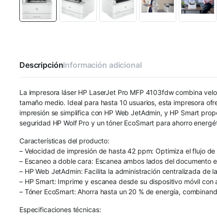
Descripción
Información adicional
La impresora láser HP LaserJet Pro MFP 4103fdw combina veloc
tamaño medio. Ideal para hasta 10 usuarios, esta impresora of
impresión se simplifica con HP Web JetAdmin, y HP Smart propo
seguridad HP Wolf Pro y un tóner EcoSmart para ahorro energét
Características del producto:
– Velocidad de impresión de hasta 42 ppm: Optimiza el flujo d
– Escaneo a doble cara: Escanea ambos lados del documento en
– HP Web JetAdmin: Facilita la administración centralizada de l
– HP Smart: Imprime y escanea desde su dispositivo móvil con a
– Tóner EcoSmart: Ahorra hasta un 20 % de energía, combinando
Especificaciones técnicas: