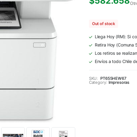
$
582.658
Otr
Out of stock
Llega Hoy (RM): Si co
Retira Hoy (Comuna S
Los retiros se realiza
Envíos a todo Chile d
SKU:
PT655HEW67
Category:
Impresoras