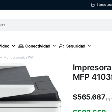
Somos una t
Video
Conectividad
Seguridad
dw Monocromática WiFi
Impresora
MFP 4103
$
565.687
Tra