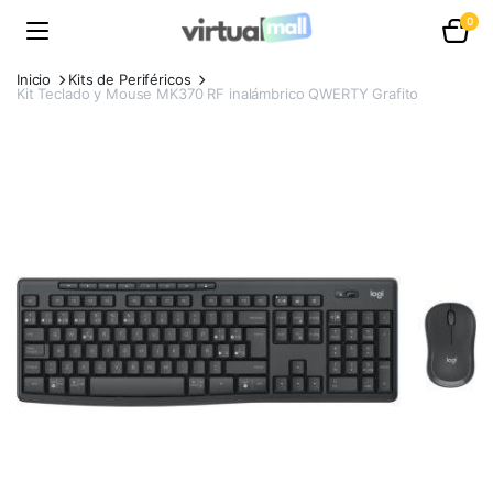
0
Inicio
Kits de Periféricos
Kit Teclado y Mouse MK370 RF inalámbrico QWERTY Grafito