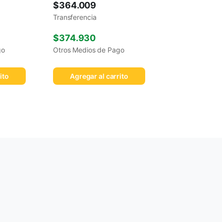
$
364.009
Transferencia
$
374.930
go
Otros Medios de Pago
ito
Agregar al carrito