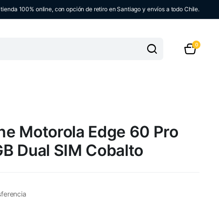
ienda 100% online, con opción de retiro en Santiago y envíos a todo Chile.
0
e Motorola Edge 60 Pro
B Dual SIM Cobalto
sferencia