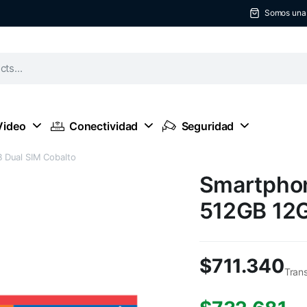
Somos una t
Video
Conectividad
Seguridad
 Dual SIM Cobalto
Smartphon
512GB 12G
$
711.340
Tran