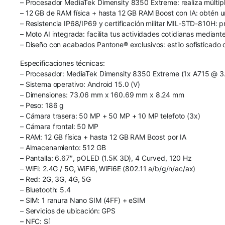
– Procesador MediaTek Dimensity 8350 Extreme: realiza múltiple
– 12 GB de RAM física + hasta 12 GB RAM Boost con IA: obtén 
– Resistencia IP68/IP69 y certificación militar MIL-STD-810H: p
– Moto AI integrada: facilita tus actividades cotidianas mediante 
– Diseño con acabados Pantone® exclusivos: estilo sofisticad
Especificaciones técnicas:
– Procesador: MediaTek Dimensity 8350 Extreme (1x A715 @ 3
– Sistema operativo: Android 15.0 (V)
– Dimensiones: 73.06 mm x 160.69 mm x 8.24 mm
– Peso: 186 g
– Cámara trasera: 50 MP + 50 MP + 10 MP telefoto (3x)
– Cámara frontal: 50 MP
– RAM: 12 GB física + hasta 12 GB RAM Boost por IA
– Almacenamiento: 512 GB
– Pantalla: 6.67″, pOLED (1.5K 3D), 4 Curved, 120 Hz
– WiFi: 2.4G / 5G, WiFi6, WiFi6E (802.11 a/b/g/n/ac/ax)
– Red: 2G, 3G, 4G, 5G
– Bluetooth: 5.4
– SIM: 1 ranura Nano SIM (4FF) + eSIM
– Servicios de ubicación: GPS
– NFC: Sí