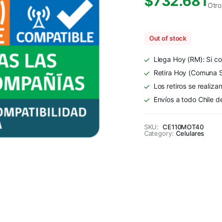
$
732.681
Otro
Out of stock
Llega Hoy (RM): Si co
Retira Hoy (Comuna S
Los retiros se realiza
Envíos a todo Chile d
SKU:
CE110MOT40
Category:
Celulares