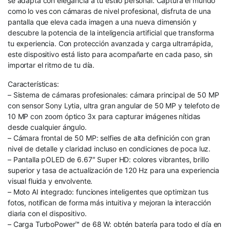
se adapta con elegancia a tu estilo personal. Captura el mundo
como lo ves con cámaras de nivel profesional, disfruta de una
pantalla que eleva cada imagen a una nueva dimensión y
descubre la potencia de la inteligencia artificial que transforma
tu experiencia. Con protección avanzada y carga ultrarrápida,
este dispositivo está listo para acompañarte en cada paso, sin
importar el ritmo de tu día.
Características:
– Sistema de cámaras profesionales: cámara principal de 50 MP
con sensor Sony Lytia, ultra gran angular de 50 MP y telefoto de
10 MP con zoom óptico 3x para capturar imágenes nítidas
desde cualquier ángulo.
– Cámara frontal de 50 MP: selfies de alta definición con gran
nivel de detalle y claridad incluso en condiciones de poca luz.
– Pantalla pOLED de 6.67″ Super HD: colores vibrantes, brillo
superior y tasa de actualización de 120 Hz para una experiencia
visual fluida y envolvente.
– Moto AI integrado: funciones inteligentes que optimizan tus
fotos, notifican de forma más intuitiva y mejoran la interacción
diaria con el dispositivo.
– Carga TurboPower™ de 68 W: obtén batería para todo el día en