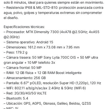
solo 8 minutos, ideal para quienes siempre están en movimiento.
– Resistencia IP68 & MIL-STD-810: protección avanzada contra
agua, polvo, golpes y temperaturas extremas sin comprometer
el diseño.
Especificaciones técnicas:
– Procesador: MTK Dimensity 7300 (4xA78 @2.5GHz; 4xA55
@2.0GHz)
– Sistema operativo: Android 15
– Dimensiones: 161.2 mm x 73.08 mm x 7.95 mm
– Peso: 179.2 g
– Cámara trasera: 50 MP Sony Lytia 700C OIS + 50 MP ultra
gran angular + 10 MP telefoto 3x
– Cámara frontal: 50 MP
– RAM: 12 GB física + 12 GB RAM Boost inteligente
– Almacenamiento: 256 GB
– Pantalla: 6.67″ pOLED, resolución Super HD (1,220p), 120 Hz
– WiFi: 802.11 a/b/g/n/ac/ax 2.4GHz & 5GHz (WiFi 6)
– Red: 2G/3G/4G/5G VoLTE
– Bluetooth: 5.4
– Ubicación: GPS, AGPS, Glonass, Galileo, Beidou, QZSS
– NFC: Sí