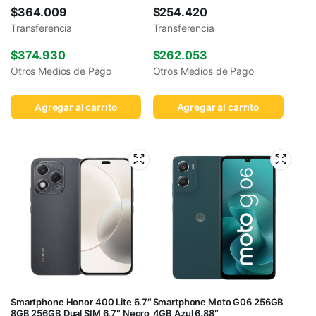
$
364.009
$
254.420
Transferencia
Transferencia
$
374.930
$
262.053
Otros Medios de Pago
Otros Medios de Pago
Agregar al carrito
Agregar al carrito
Smartphone Honor 400 Lite 6.7″
Smartphone Moto G06 256GB
8GB 256GB Dual SIM 6.7″ Negro
4GB Azul 6.88″