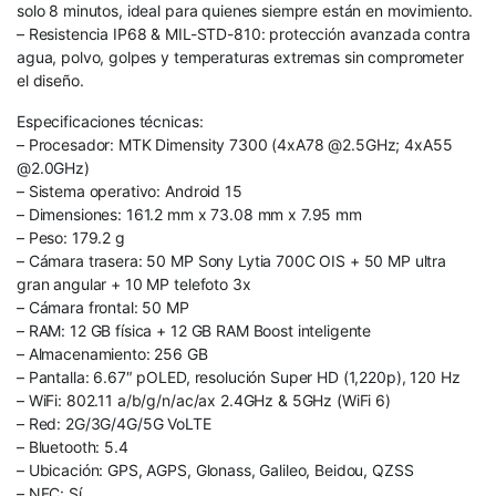
solo 8 minutos, ideal para quienes siempre están en movimiento.
– Resistencia IP68 & MIL-STD-810: protección avanzada contra
agua, polvo, golpes y temperaturas extremas sin comprometer
el diseño.
Especificaciones técnicas:
– Procesador: MTK Dimensity 7300 (4xA78 @2.5GHz; 4xA55
@2.0GHz)
– Sistema operativo: Android 15
– Dimensiones: 161.2 mm x 73.08 mm x 7.95 mm
– Peso: 179.2 g
– Cámara trasera: 50 MP Sony Lytia 700C OIS + 50 MP ultra
gran angular + 10 MP telefoto 3x
– Cámara frontal: 50 MP
– RAM: 12 GB física + 12 GB RAM Boost inteligente
– Almacenamiento: 256 GB
– Pantalla: 6.67″ pOLED, resolución Super HD (1,220p), 120 Hz
– WiFi: 802.11 a/b/g/n/ac/ax 2.4GHz & 5GHz (WiFi 6)
– Red: 2G/3G/4G/5G VoLTE
– Bluetooth: 5.4
– Ubicación: GPS, AGPS, Glonass, Galileo, Beidou, QZSS
– NFC: Sí