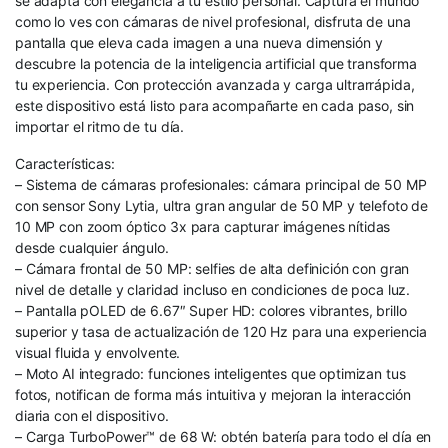
se adapta con elegancia a tu estilo personal. Captura el mundo
como lo ves con cámaras de nivel profesional, disfruta de una
pantalla que eleva cada imagen a una nueva dimensión y
descubre la potencia de la inteligencia artificial que transforma
tu experiencia. Con protección avanzada y carga ultrarrápida,
este dispositivo está listo para acompañarte en cada paso, sin
importar el ritmo de tu día.
Características:
– Sistema de cámaras profesionales: cámara principal de 50 MP
con sensor Sony Lytia, ultra gran angular de 50 MP y telefoto de
10 MP con zoom óptico 3x para capturar imágenes nítidas
desde cualquier ángulo.
– Cámara frontal de 50 MP: selfies de alta definición con gran
nivel de detalle y claridad incluso en condiciones de poca luz.
– Pantalla pOLED de 6.67″ Super HD: colores vibrantes, brillo
superior y tasa de actualización de 120 Hz para una experiencia
visual fluida y envolvente.
– Moto AI integrado: funciones inteligentes que optimizan tus
fotos, notifican de forma más intuitiva y mejoran la interacción
diaria con el dispositivo.
– Carga TurboPower™ de 68 W: obtén batería para todo el día en