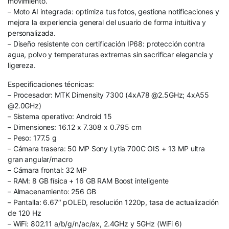
movimiento.
– Moto AI integrada: optimiza tus fotos, gestiona notificaciones y
mejora la experiencia general del usuario de forma intuitiva y
personalizada.
– Diseño resistente con certificación IP68: protección contra
agua, polvo y temperaturas extremas sin sacrificar elegancia y
ligereza.
Especificaciones técnicas:
– Procesador: MTK Dimensity 7300 (4xA78 @2.5GHz; 4xA55
@2.0GHz)
– Sistema operativo: Android 15
– Dimensiones: 16.12 x 7.308 x 0.795 cm
– Peso: 177.5 g
– Cámara trasera: 50 MP Sony Lytia 700C OIS + 13 MP ultra
gran angular/macro
– Cámara frontal: 32 MP
– RAM: 8 GB física + 16 GB RAM Boost inteligente
– Almacenamiento: 256 GB
– Pantalla: 6.67″ pOLED, resolución 1220p, tasa de actualización
de 120 Hz
– WiFi: 802.11 a/b/g/n/ac/ax, 2.4GHz y 5GHz (WiFi 6)