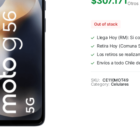
$
307.171
Otros
Out of stock
Llega Hoy (RM): Si co
Retira Hoy (Comuna S
Los retiros se realiza
Envíos a todo Chile d
SKU:
CE110MOT49
Category:
Celulares