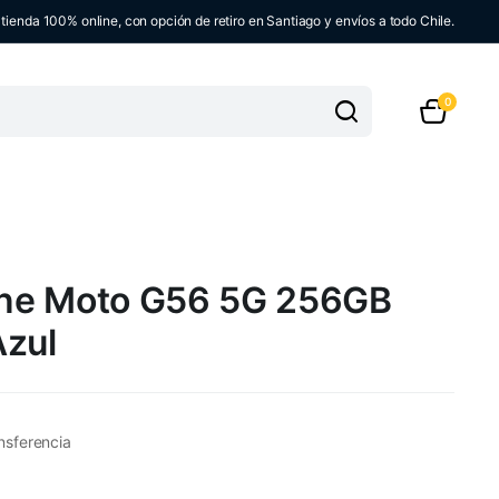
ienda 100% online, con opción de retiro en Santiago y envíos a todo Chile.
0
ne Moto G56 5G 256GB
Azul
nsferencia