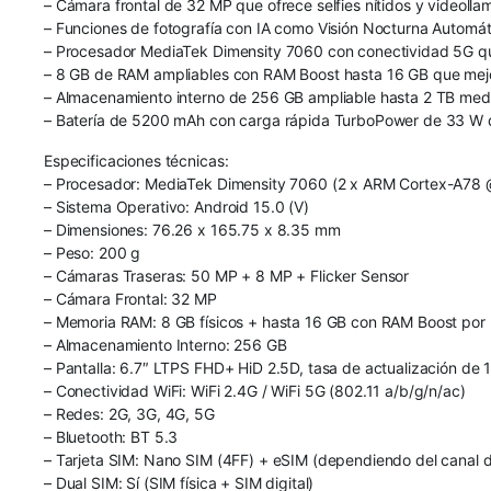
– Cámara frontal de 32 MP que ofrece selfies nítidos y videoll
– Funciones de fotografía con IA como Visión Nocturna Automáti
– Procesador MediaTek Dimensity 7060 con conectividad 5G que
– 8 GB de RAM ampliables con RAM Boost hasta 16 GB que mejor
– Almacenamiento interno de 256 GB ampliable hasta 2 TB medi
– Batería de 5200 mAh con carga rápida TurboPower de 33 W q
Especificaciones técnicas:
– Procesador: MediaTek Dimensity 7060 (2 x ARM Cortex-A78
– Sistema Operativo: Android 15.0 (V)
– Dimensiones: 76.26 x 165.75 x 8.35 mm
– Peso: 200 g
– Cámaras Traseras: 50 MP + 8 MP + Flicker Sensor
– Cámara Frontal: 32 MP
– Memoria RAM: 8 GB físicos + hasta 16 GB con RAM Boost por 
– Almacenamiento Interno: 256 GB
– Pantalla: 6.7″ LTPS FHD+ HiD 2.5D, tasa de actualización de 
– Conectividad WiFi: WiFi 2.4G / WiFi 5G (802.11 a/b/g/n/ac)
– Redes: 2G, 3G, 4G, 5G
– Bluetooth: BT 5.3
– Tarjeta SIM: Nano SIM (4FF) + eSIM (dependiendo del canal 
– Dual SIM: Sí (SIM física + SIM digital)