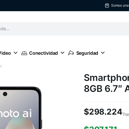
Somos una t
Video
Conectividad
Seguridad
l
Smartpho
8GB 6.7″ 
$
298.224
Tra