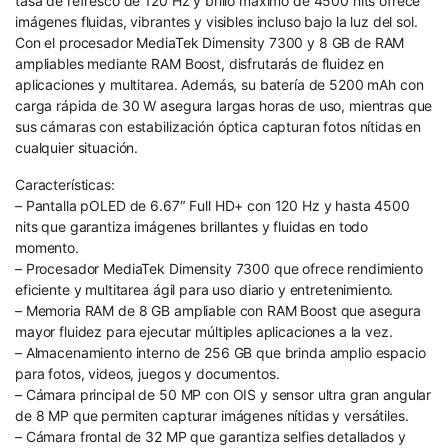
tasa de refresco de 120 Hz y brillo máximo de 4500 nits ofrece
imágenes fluidas, vibrantes y visibles incluso bajo la luz del sol.
Con el procesador MediaTek Dimensity 7300 y 8 GB de RAM
ampliables mediante RAM Boost, disfrutarás de fluidez en
aplicaciones y multitarea. Además, su batería de 5200 mAh con
carga rápida de 30 W asegura largas horas de uso, mientras que
sus cámaras con estabilización óptica capturan fotos nítidas en
cualquier situación.
Características:
– Pantalla pOLED de 6.67″ Full HD+ con 120 Hz y hasta 4500
nits que garantiza imágenes brillantes y fluidas en todo
momento.
– Procesador MediaTek Dimensity 7300 que ofrece rendimiento
eficiente y multitarea ágil para uso diario y entretenimiento.
– Memoria RAM de 8 GB ampliable con RAM Boost que asegura
mayor fluidez para ejecutar múltiples aplicaciones a la vez.
– Almacenamiento interno de 256 GB que brinda amplio espacio
para fotos, videos, juegos y documentos.
– Cámara principal de 50 MP con OIS y sensor ultra gran angular
de 8 MP que permiten capturar imágenes nítidas y versátiles.
– Cámara frontal de 32 MP que garantiza selfies detallados y