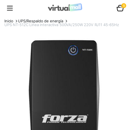
0
Inicio
UPS/Respaldo de energía
UPS NT-512C Línea interactiva 500VA/250W 220V RJ11 45-65Hz