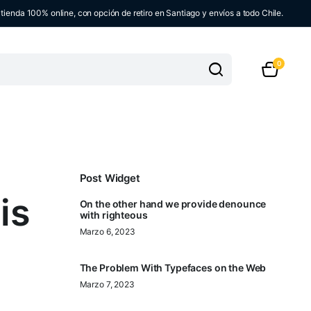
ienda 100% online, con opción de retiro en Santiago y envíos a todo Chile.
0
Post Widget
is
On the other hand we provide denounce
with righteous
Marzo 6, 2023
The Problem With Typefaces on the Web
Marzo 7, 2023