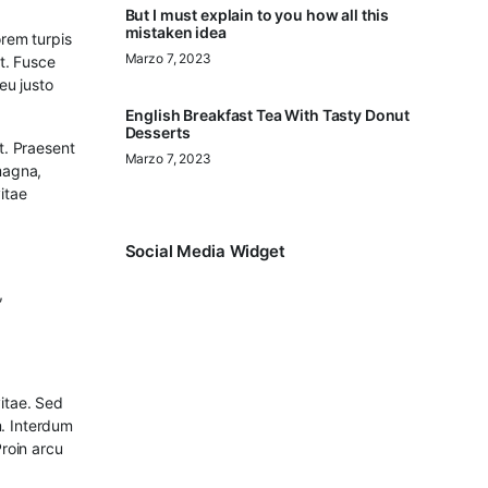
But I must explain to you how all this
mistaken idea
orem turpis
Marzo 7, 2023
et. Fusce
eu justo
English Breakfast Tea With Tasty Donut
Desserts
at. Praesent
Marzo 7, 2023
 magna,
itae
Social Media Widget
,
vitae. Sed
m. Interdum
Proin arcu