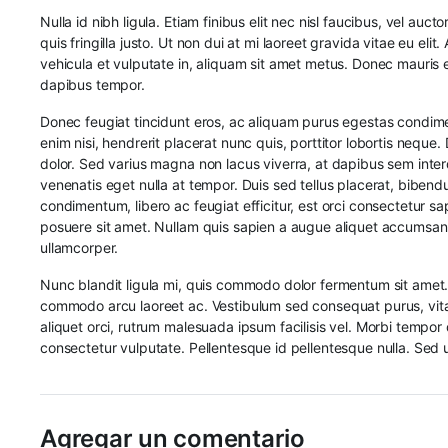
Nulla id nibh ligula. Etiam finibus elit nec nisl faucibus, vel auc
quis fringilla justo. Ut non dui at mi laoreet gravida vitae eu eli
vehicula et vulputate in, aliquam sit amet metus. Donec mauris e
dapibus tempor.
Donec feugiat tincidunt eros, ac aliquam purus egestas condimen
enim nisi, hendrerit placerat nunc quis, porttitor lobortis neque
dolor. Sed varius magna non lacus viverra, at dapibus sem inte
venenatis eget nulla at tempor. Duis sed tellus placerat, bibendum
condimentum, libero ac feugiat efficitur, est orci consectetur sap
posuere sit amet. Nullam quis sapien a augue aliquet accumsan 
ullamcorper.
Nunc blandit ligula mi, quis commodo dolor fermentum sit amet. 
commodo arcu laoreet ac. Vestibulum sed consequat purus, vitae 
aliquet orci, rutrum malesuada ipsum facilisis vel. Morbi tempo
consectetur vulputate. Pellentesque id pellentesque nulla. Sed u
Agregar un comentario