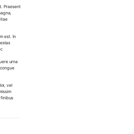
at. Praesent
 magna,
itae
m est. In
gestas
nc
suere urna
m congue
or, vel
nissim
finibus