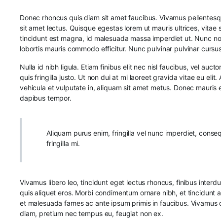
Donec rhoncus quis diam sit amet faucibus. Vivamus pellentesque, 
sit amet lectus. Quisque egestas lorem ut mauris ultrices, vitae 
tincidunt est magna, id malesuada massa imperdiet ut. Nunc non
lobortis mauris commodo efficitur. Nunc pulvinar pulvinar cursus
Nulla id nibh ligula. Etiam finibus elit nec nisl faucibus, vel auc
quis fringilla justo. Ut non dui at mi laoreet gravida vitae eu eli
vehicula et vulputate in, aliquam sit amet metus. Donec mauris e
dapibus tempor.
Aliquam purus enim, fringilla vel nunc imperdiet, consequ
fringilla mi.
Vivamus libero leo, tincidunt eget lectus rhoncus, finibus inter
quis aliquet eros. Morbi condimentum ornare nibh, et tincidunt ant
et malesuada fames ac ante ipsum primis in faucibus. Vivamus dapi
diam, pretium nec tempus eu, feugiat non ex.