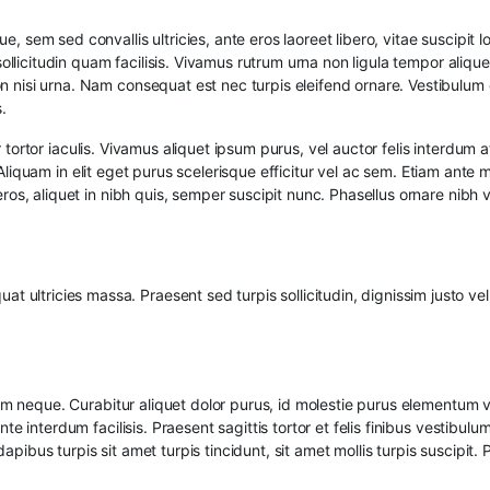
sem sed convallis ultricies, ante eros laoreet libero, vitae suscipit l
sollicitudin quam facilisis. Vivamus rutrum urna non ligula tempor aliqu
 nisi urna. Nam consequat est nec turpis eleifend ornare. Vestibulum 
.
tor tortor iaculis. Vivamus aliquet ipsum purus, vel auctor felis interdum 
t. Aliquam in elit eget purus scelerisque efficitur vel ac sem. Etiam ante
ros, aliquet in nibh quis, semper suscipit nunc. Phasellus ornare nibh v
at ultricies massa. Praesent sed turpis sollicitudin, dignissim justo vel
dum neque. Curabitur aliquet dolor purus, id molestie purus elementum 
e interdum facilisis. Praesent sagittis tortor et felis finibus vestibulu
bus turpis sit amet turpis tincidunt, sit amet mollis turpis suscipit. 