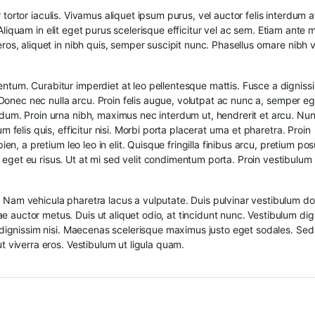
tor tortor iaculis. Vivamus aliquet ipsum purus, vel auctor felis interdum 
t. Aliquam in elit eget purus scelerisque efficitur vel ac sem. Etiam ante
ros, aliquet in nibh quis, semper suscipit nunc. Phasellus ornare nibh v
tum. Curabitur imperdiet at leo pellentesque mattis. Fusce a dignissi
. Donec nec nulla arcu. Proin felis augue, volutpat ac nunc a, semper e
rdum. Proin urna nibh, maximus nec interdum ut, hendrerit et arcu. Nu
 felis quis, efficitur nisi. Morbi porta placerat urna et pharetra. Proin
ien, a pretium leo leo in elit. Quisque fringilla finibus arcu, pretium po
eget eu risus. Ut at mi sed velit condimentum porta. Proin vestibulu
Nam vehicula pharetra lacus a vulputate. Duis pulvinar vestibulum dol
auctor metus. Duis ut aliquet odio, at tincidunt nunc. Vestibulum dig
r dignissim nisi. Maecenas scelerisque maximus justo eget sodales. Sed 
t viverra eros. Vestibulum ut ligula quam.