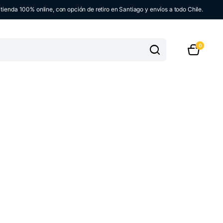
ienda 100% online, con opción de retiro en Santiago y envíos a todo Chile.
0