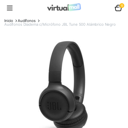
0
Inicio
Audífonos
Audífonos Diadema c/Micrófono JBL Tune 500 Alámbrico Negro