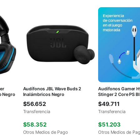
er
Audífonos JBL Wave Buds 2
Audífonos Gamer H
o Negro
Inalámbricos Negro
Stinger 2 Core PS B
$
56.652
$
49.711
Transferencia
Transferencia
$
58.352
$
51.203
Otros Medios de Pago
Otros Medios de Pa