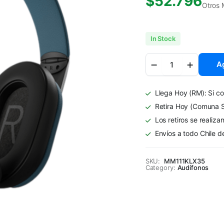
$
52.796
Otros 
In Stock
Audífonos
Ag
Diadema
Klip
Xtreme
Llega Hoy (RM): Si co
KWH-
750BL
Retira Hoy (Comuna S
Inalámbrico
Los retiros se realiza
Azul
Envíos a todo Chile d
quantity
SKU:
MM111KLX35
Category:
Audífonos