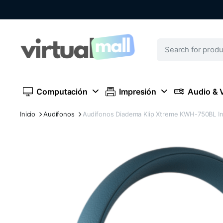
Computación
Impresión
Audio & 
Inicio
Audífonos
Audífonos Diadema Klip Xtreme KWH-750BL In