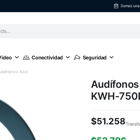
Somos una t
Video
Conectividad
Seguridad
alámbrico Azul
Audífonos
KWH-750BL
$
51.258
Transf