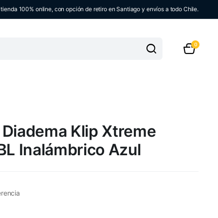
ienda 100% online, con opción de retiro en Santiago y envíos a todo Chile.
0
 Diadema Klip Xtreme
 Inalámbrico Azul
erencia