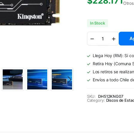
$
228.171
Otros
In Stock
Disco
Ag
Estado
Sólido
Interno
Llega Hoy (RM): Si co
Kingston
KC3000
Retira Hoy (Comuna S
512GB
Los retiros se realiza
M.2
Envíos a todo Chile d
quantity
SKU:
DH512KNG07
Category:
Discos de Estad