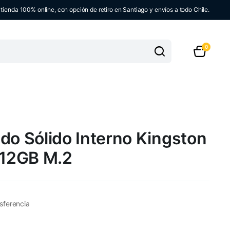
ienda 100% online, con opción de retiro en Santiago y envíos a todo Chile.
0
do Sólido Interno Kingston
12GB M.2
sferencia