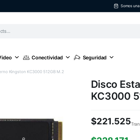
Somos una t
Video
Conectividad
Seguridad
nterno Kingston KC3000 512GB M.2
Disco Esta
KC3000 5
$
221.525
Tran