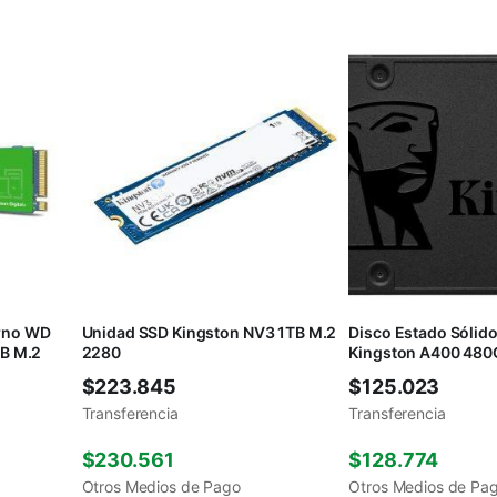
erno WD
Unidad SSD Kingston NV3 1TB M.2
Disco Estado Sólido
B M.2
2280
Kingston A400 480
$
223.845
$
125.023
Transferencia
Transferencia
$
230.561
$
128.774
Otros Medios de Pago
Otros Medios de Pa