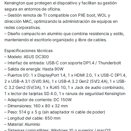
Kensington que protegen el dispositivo y facilitan su gestión
segura en entornos de oficina.
– Gestión remota de TI compatible con PXE boot, WOL y
dirección MAC, optimizando la administración de equipos en
redes corporativas.
– Diseño compacto en aluminio que combina resistencia y estilo,
manteniendo el escritorio organizado y libre de cables.
Especificaciones técnicas
– Modelo: ASUS DC300
– Interfaz de entrada: USB-C con soporte DP1.4 / Thunderbolt
– Salida de energía: Hasta 90W
– Puertos I/O: 1 x DisplayPort 1.4, 1 x HDMI 2.0, 1 x USB-C DP1.4,
2 x USB-A 3.1 (5V/0.9A), 1 x USB-A 3.2 Gen2 (5V/2.4A), 1 x USB-
C 3.2 Gen2 (5V/3A), 1 x RJ45 1G, 1 x Jack de audio combinado,
1 x lector de tarjetas SD 4.0, 1 x ranura de seguridad Kensington
– Adaptador de corriente: DC 150W
– Dimensiones: 160 x 80 x 32 mm
– Peso: 514 g ± 5 g (sin adaptador ni cable de poder)
– Longitud del cable: 650 mm
– Material: Aluminio
– Sistemas compatibles: Windows 10 o superior / macOS