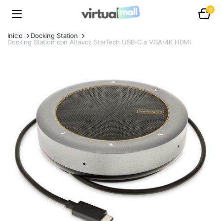
0
Inicio
Docking Station
Docking Station con Altavoz StarTech USB-C a VGA/4K HDMI