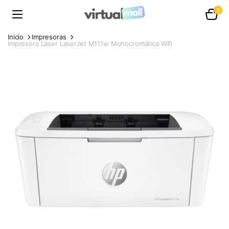
0
Inicio
Impresoras
Impresora Láser LaserJet M111w Monocromática Wifi