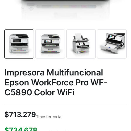
Impresora Multifuncional
Epson WorkForce Pro WF-
C5890 Color WiFi
$
713.279
Transferencia
$
734.678