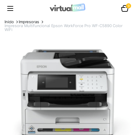
0
Inicio
Impresoras
Impresora Multifuncional Epson WorkForce Pro WF-C5890 Color
WiFi