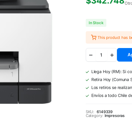
$
342.748
Otr
In Stock
This product has 
Impresora
Ag
Multifunción
HP
OfficeJet
Llega Hoy (RM): Si co
Pro
9130
Retira Hoy (Comuna S
WiFi
Los retiros se realiza
Color
Envíos a todo Chile d
quantity
SKU:
6149339
Category:
Impresoras