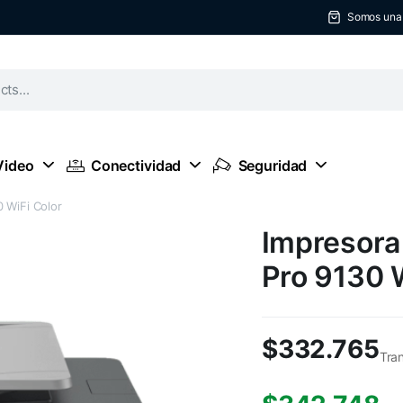
Somos una t
Video
Conectividad
Seguridad
 WiFi Color
Impresora 
Pro 9130 W
$
332.765
Tra