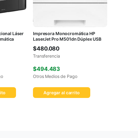
ional Láser
Impresora Monocromática HP
mática
LaserJet Pro M501dn Dúplex USB
$
480.080
Transferencia
$
494.483
go
Otros Medios de Pago
ito
Agregar al carrito