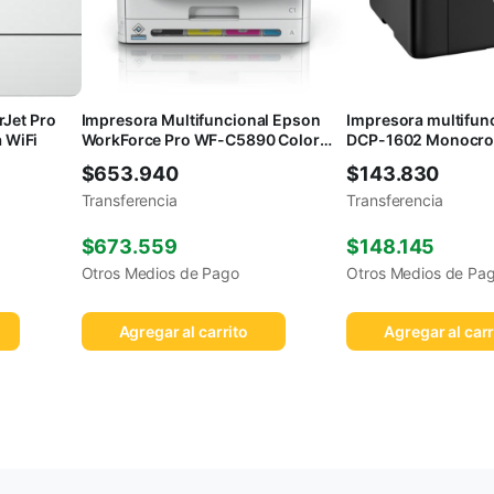
rJet Pro
Impresora Multifuncional Epson
Impresora multifunc
 WiFi
WorkForce Pro WF-C5890 Color
DCP-1602 Monocro
WiFi
$
653.940
$
143.830
Transferencia
Transferencia
$
673.559
$
148.145
Otros Medios de Pago
Otros Medios de Pa
Agregar al carrito
Agregar al carr