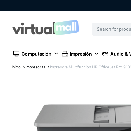
Computación
Impresión
Audio & 
Inicio
Impresoras
Impresora Multifunción HP OfficeJet Pro 9130