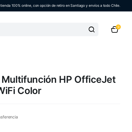
ienda 100% online, con opción de retiro en Santiago y envíos a todo Chile.
0
Multifunción HP OfficeJet
iFi Color
nsferencia