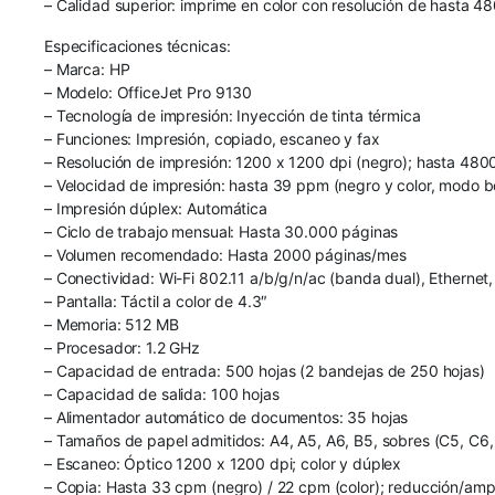
– Calidad superior: imprime en color con resolución de hasta 48
Especificaciones técnicas:
– Marca: HP
– Modelo: OfficeJet Pro 9130
– Tecnología de impresión: Inyección de tinta térmica
– Funciones: Impresión, copiado, escaneo y fax
– Resolución de impresión: 1200 x 1200 dpi (negro); hasta 4800
– Velocidad de impresión: hasta 39 ppm (negro y color, modo b
– Impresión dúplex: Automática
– Ciclo de trabajo mensual: Hasta 30.000 páginas
– Volumen recomendado: Hasta 2000 páginas/mes
– Conectividad: Wi-Fi 802.11 a/b/g/n/ac (banda dual), Ethernet
– Pantalla: Táctil a color de 4.3″
– Memoria: 512 MB
– Procesador: 1.2 GHz
– Capacidad de entrada: 500 hojas (2 bandejas de 250 hojas)
– Capacidad de salida: 100 hojas
– Alimentador automático de documentos: 35 hojas
– Tamaños de papel admitidos: A4, A5, A6, B5, sobres (C5, C6,
– Escaneo: Óptico 1200 x 1200 dpi; color y dúplex
– Copia: Hasta 33 cpm (negro) / 22 cpm (color); reducción/a