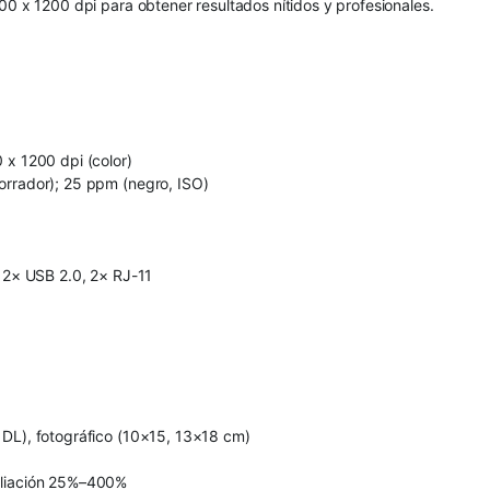
00 x 1200 dpi para obtener resultados nítidos y profesionales.
 x 1200 dpi (color)
orrador); 25 ppm (negro, ISO)
, 2× USB 2.0, 2× RJ-11
 DL), fotográfico (10×15, 13×18 cm)
mpliación 25%–400%