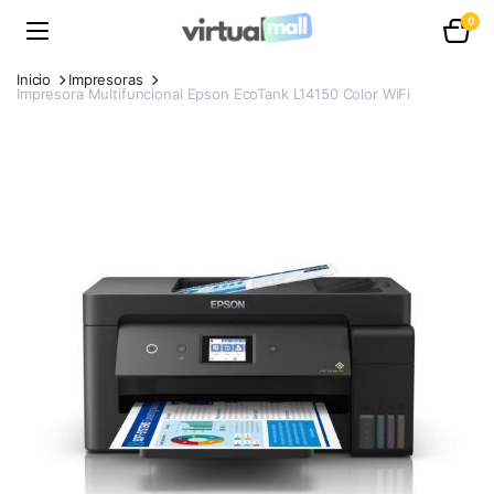
0
Inicio
Impresoras
Impresora Multifuncional Epson EcoTank L14150 Color WiFi