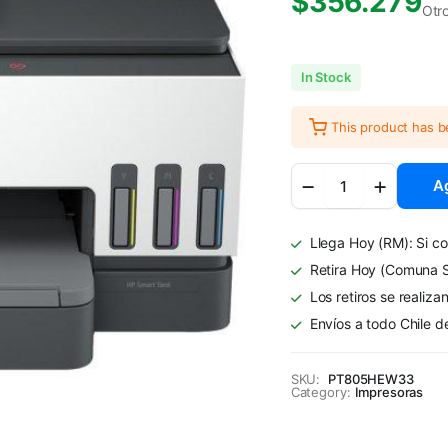
$
356.279
Otr
In Stock
This product has 
Impresora
Ag
Multifuncional
HP
Smart
Llega Hoy (RM): Si co
Tank
790
Retira Hoy (Comuna S
Color
Los retiros se realiza
WiFi
Envíos a todo Chile d
quantity
SKU:
PT805HEW33
Category:
Impresoras