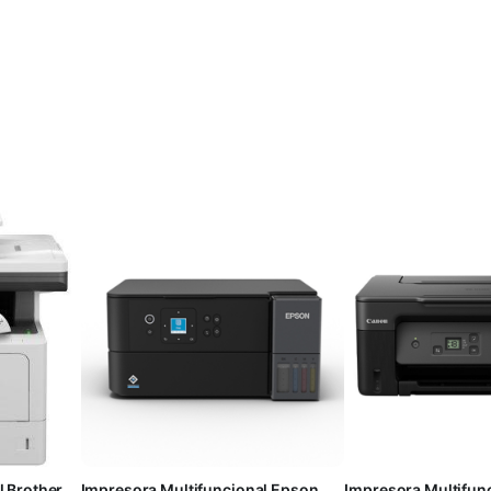
l Brother
Impresora Multifuncional Epson
Impresora Multifun