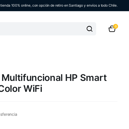
ienda 100% online, con opción de retiro en Santiago y envíos a todo Chile.
0
 Multifuncional HP Smart
Color WiFi
sferencia