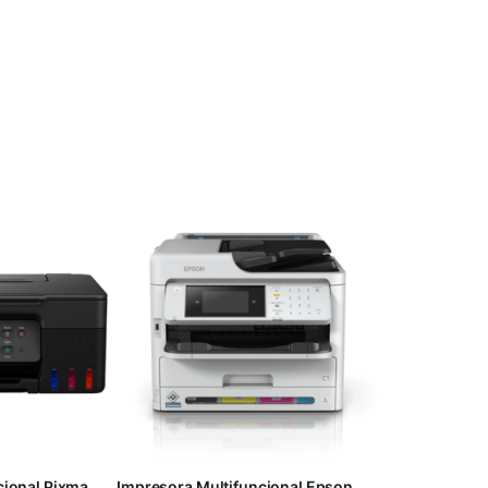
cional Pixma
Impresora Multifuncional Epson