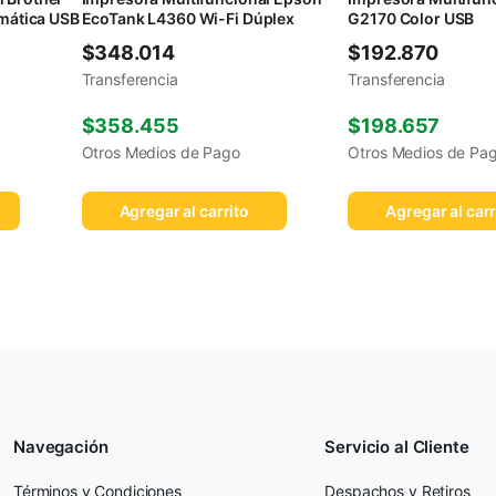
ática USB
EcoTank L4360 Wi-Fi Dúplex
G2170 Color USB
$
348.014
$
192.870
Transferencia
Transferencia
$
358.455
$
198.657
Otros Medios de Pago
Otros Medios de Pa
Agregar al carrito
Agregar al carr
Navegación
Servicio al Cliente
Términos y Condiciones
Despachos y Retiros