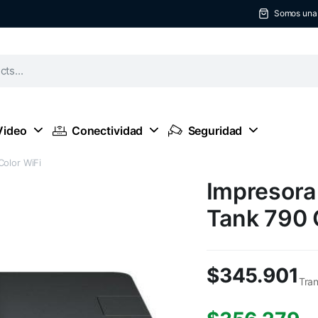
Somos una t
Video
Conectividad
Seguridad
Color WiFi
Impresora
Tank 790 
$
345.901
Tran