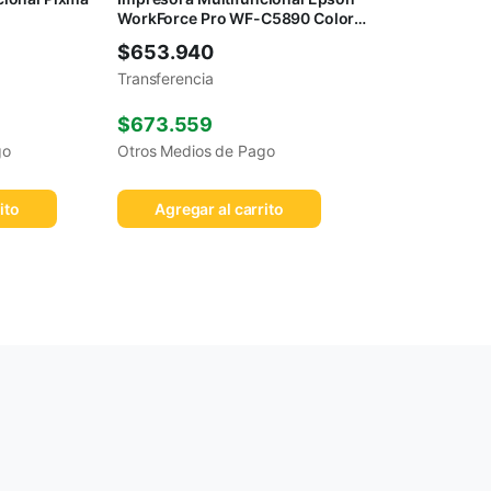
WorkForce Pro WF-C5890 Color
WiFi
$
653.940
Transferencia
$
673.559
go
Otros Medios de Pago
ito
Agregar al carrito