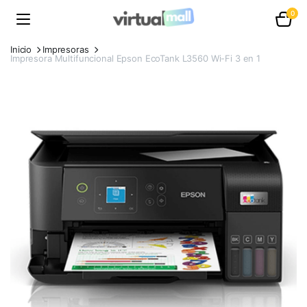
0
Inicio
Impresoras
Impresora Multifuncional Epson EcoTank L3560 Wi-Fi 3 en 1