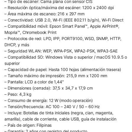
– Tipo de escáner: Cama plana con sensor CIS
– Resolución óptica/máxima del escáner: 1200 x 2400 dpi
– Área máxima de escaneo: 216 x 297 mm
– Conectividad: USB 2.0, Wi-Fi (IEEE 802.11 b/g/n), Wi-Fi Direct
– Compatibilidad móvil: Epson Smart Panel™, Apple AirPrint®,
Mopria™, Chromebook Print
– Protocolos de red: LPD, IPP, PORT9100, WSD, SNMP, HTTP,
DHCP, y más
– Seguridad WLAN: WEP, WPA-PSK, WPA2-PSK, WPA3-SAE
– Compatibilidad SO: Windows Vista o superior / macOS 10.9.5 o
superior
– Capacidad de papel: Hasta 100 hojas (alimentación trasera)
– Tamaño máximo de impresión: 215,9 mm x 1200 mm
– Pantalla: LCD a color de 1,44″
– Dimensiones (cerrada): 37,5 x 34,7 x 17,9 cm
– Peso: 4,3 kg
– Consumo de energía: 12 W (modo operación)
– Tensión/frecuencia: AC 100 – 240 V / 50 – 60 Hz
– Incluye: Botellas de tinta iniciales (negra, cian, magenta,
amarilla), cable de corriente, cable USB, guía de instalación
– País de origen: Filipinas
– Garantía: 2 años con registro del producto