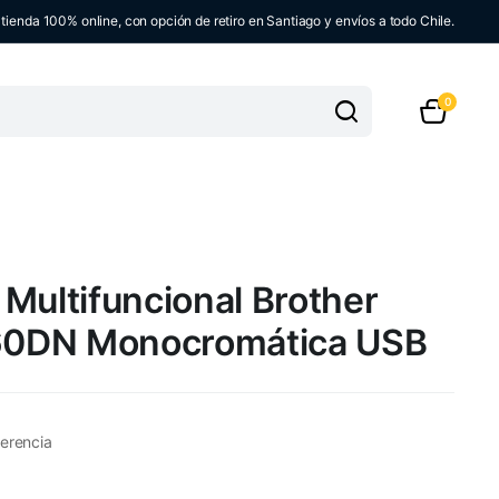
ienda 100% online, con opción de retiro en Santiago y envíos a todo Chile.
0
Multifuncional Brother
0DN Monocromática USB
erencia