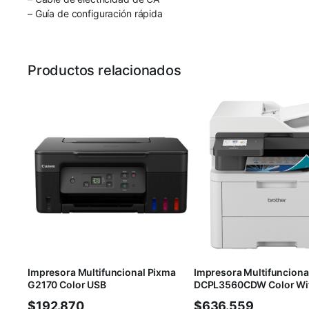
– Guía de configuración rápida
Productos relacionados
Impresora Multifuncional Pixma
Impresora Multifunciona
G2170 Color USB
DCPL3560CDW Color Wif
$
192.870
$
636.559