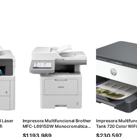
l Láser
Impresora Multifuncional Brother
Impresora Multifun
i
MFC-L6915DW Monocromática
Tank 720 Color WiFi
WiFi
$
1.193.989
$
230.597