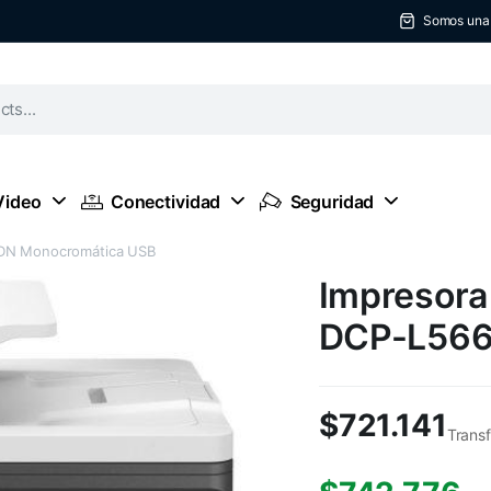
Somos una t
Video
Conectividad
Seguridad
0DN Monocromática USB
Impresora 
DCP-L566
$
721.141
Transf