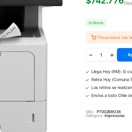
$
742.776
Otr
In Stock
This product has 
Impresora
Ag
Multifuncional
Brother
DCP-
Llega Hoy (RM): Si co
L5660DN
Monocromática
Retira Hoy (Comuna S
USB
Los retiros se realiza
quantity
Envíos a todo Chile d
SKU:
PT002BRO36
Category:
Impresoras