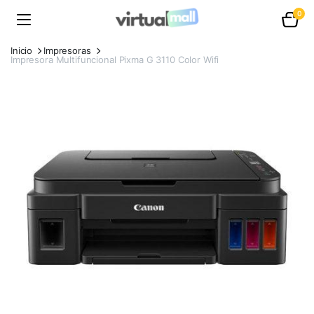
0
Inicio
Impresoras
Impresora Multifuncional Pixma G 3110 Color Wifi