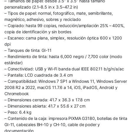
– Tamaños de papel: desde 3.5” x 3.5” hasta tamaño
personalizado (2.1–8.5 in x 3.5–47.2 in)
– Tipos de papel: normal, fotográfico, mate, semibrillante,
magnético, adhesivo, sobres y reciclado
– Copiado: hasta 99 copias, reducción/ampliación 25% – 400%,
copia de identificación y sin bordes
– Escaneo: cama plana, simplex, resolución óptica 600 x 1200
dpi
– Tanques de tinta: GI-11
– Rendimiento de tinta: hasta 6,000 negro / 7,700 color (modo
estándar)
– Conectividad: USB y Wi-Fi banda dual IEEE 802.11 b/g/n/a/ac
– Pantalla: LCD cuadrada de 3.4 cm
– Compatibilidad: Windows 7 SP1 a Windows 11, Windows Server
2008 R2 a 2022, macOS 11.7.6 a 14, iOS, iPadOS, Android y
Chromebook
– Dimensiones cerrada: 41.7 x 36.3 x 17.8 cm
– Dimensiones abierta: 41.7 x 55.6 x 27 cm
– Peso: 6.4 kg
– Contenido de la caja: impresora PIXMA G3180, botellas de tinta
GI-11, cabezales BH-10 y CH-10, cable de poder y
documentación