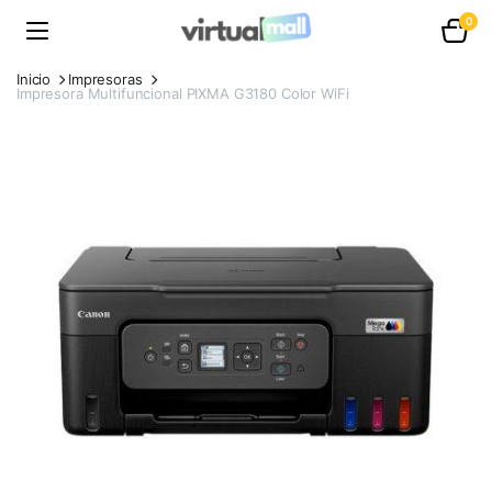
0
Inicio
Impresoras
Impresora Multifuncional PIXMA G3180 Color WiFi