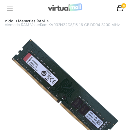
0
Inicio
Memorias RAM
Memoria RAM ValueRam KVR32N22D8/16 16 GB DDR4 3200 MHz