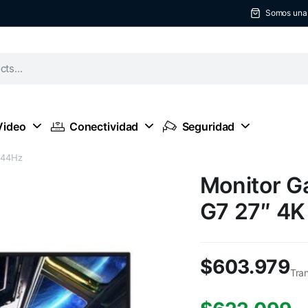
Somos una t
Video
Conectividad
Seguridad
144Hz
Monitor 
G7 27″ 4K
$
603.979
Tra