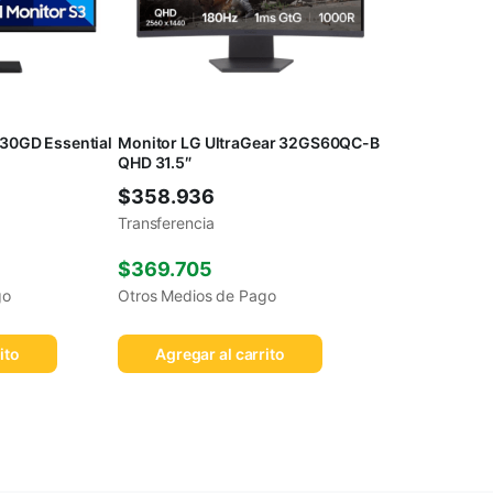
30GD Essential
Monitor LG UltraGear 32GS60QC-B
QHD 31.5″
$
358.936
Transferencia
$
369.705
go
Otros Medios de Pago
ito
Agregar al carrito