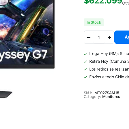
$
622.099
Otr
In Stock
Monitor
Ag
Gamer
Samsung
Odyssey
Llega Hoy (RM): Si co
G7
27"
Retira Hoy (Comuna S
4K
Los retiros se realiza
144Hz
Envíos a todo Chile d
quantity
SKU:
MT027SAM15
Category:
Monitores