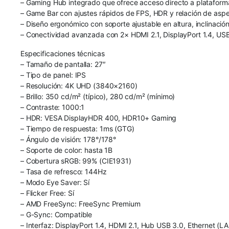
– Gaming Hub integrado que ofrece acceso directo a plataformas
– Game Bar con ajustes rápidos de FPS, HDR y relación de aspec
– Diseño ergonómico con soporte ajustable en altura, inclinaci
– Conectividad avanzada con 2× HDMI 2.1, DisplayPort 1.4, USB 
Especificaciones técnicas
– Tamaño de pantalla: 27″
– Tipo de panel: IPS
– Resolución: 4K UHD (3840×2160)
– Brillo: 350 cd/m² (típico), 280 cd/m² (mínimo)
– Contraste: 1000:1
– HDR: VESA DisplayHDR 400, HDR10+ Gaming
– Tiempo de respuesta: 1ms (GTG)
– Ángulo de visión: 178°/178°
– Soporte de color: hasta 1B
– Cobertura sRGB: 99% (CIE1931)
– Tasa de refresco: 144Hz
– Modo Eye Saver: Sí
– Flicker Free: Sí
– AMD FreeSync: FreeSync Premium
– G-Sync: Compatible
– Interfaz: DisplayPort 1.4, HDMI 2.1, Hub USB 3.0, Ethernet (L