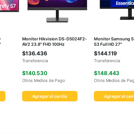
D
Monitor Hikvision DS-D5024F2-
Monitor Samsung S
″
AV2 23.8″ FHD 100Hz
S3 Full HD 27″
$
136.436
$
144.119
Transferencia
Transferencia
$
140.530
$
148.443
Otros Medios de Pago
Otros Medios de Pa
Agregar al carrito
Agregar al carr