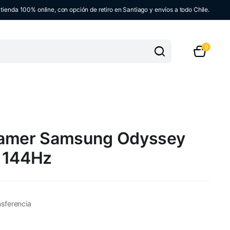
ienda 100% online, con opción de retiro en Santiago y envíos a todo Chile.
0
Gamer Samsung Odyssey
 144Hz
nsferencia