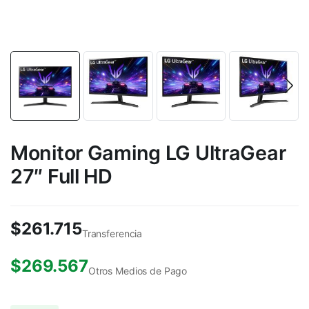
Monitor Gaming LG UltraGear
27″ Full HD
$
261.715
Transferencia
$
269.567
Otros Medios de Pago