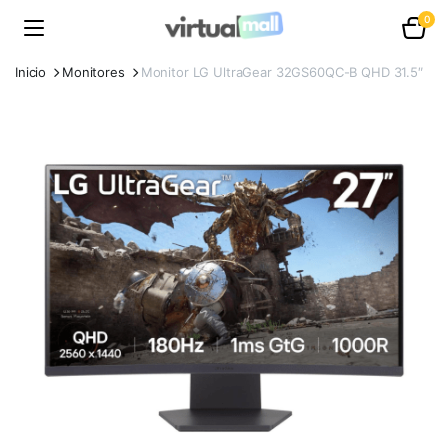
0
Inicio
Monitores
Monitor LG UltraGear 32GS60QC-B QHD 31.5″