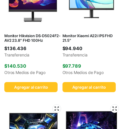
Monitor Hikvision DS-D5024F2-
Monitor Xiaomi A22i IPS FHD
AV2 23.8″ FHD 100Hz
21.5″
$
136.436
$
94.940
Transferencia
Transferencia
$
140.530
$
97.789
Otros Medios de Pago
Otros Medios de Pago
Agregar al carrito
Agregar al carrito