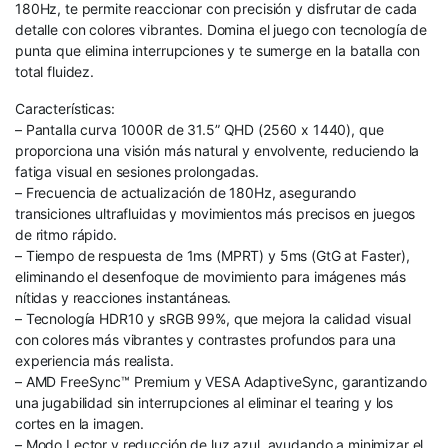
180Hz, te permite reaccionar con precisión y disfrutar de cada
detalle con colores vibrantes. Domina el juego con tecnología de
punta que elimina interrupciones y te sumerge en la batalla con
total fluidez.
Características:
– Pantalla curva 1000R de 31.5” QHD (2560 x 1440), que
proporciona una visión más natural y envolvente, reduciendo la
fatiga visual en sesiones prolongadas.
– Frecuencia de actualización de 180Hz, asegurando
transiciones ultrafluidas y movimientos más precisos en juegos
de ritmo rápido.
– Tiempo de respuesta de 1ms (MPRT) y 5ms (GtG at Faster),
eliminando el desenfoque de movimiento para imágenes más
nítidas y reacciones instantáneas.
– Tecnología HDR10 y sRGB 99%, que mejora la calidad visual
con colores más vibrantes y contrastes profundos para una
experiencia más realista.
– AMD FreeSync™ Premium y VESA AdaptiveSync, garantizando
una jugabilidad sin interrupciones al eliminar el tearing y los
cortes en la imagen.
– Modo Lector y reducción de luz azul, ayudando a minimizar el