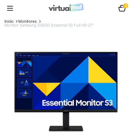
0
Inicio
Monitores
Monitor Samsung S30GD Essential S3 Full HD 27″